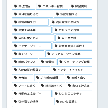
自己対話
エネルギー習慣
願望実現
自分を信じる力
波動を整える
感情の整え方
潜在意識の使い方
恋愛エネルギー
セルフケア習慣
自然に愛される
自己肯定感
インナージャーニー
被害者意識を手放す
書くワーク
アファメーション実践
陰陽バランス
習慣化
ジャーナリング習慣
人間関係の整え方
インナーチャイルド
自分軸
第六感の種類
直感を磨く
ノートに書く
境界線を引く
書いて叶える
行動のエネルギー
シンクロニシティ
引き寄せの法則
HSPと直感力