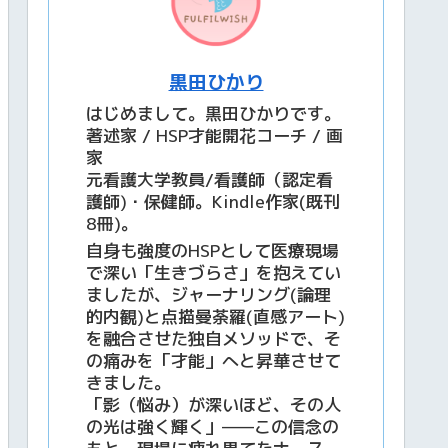
黒田ひかり
はじめまして。黒田ひかりです。
著述家 / HSP才能開花コーチ / 画
家
元看護大学教員/看護師（認定看
護師)・保健師。Kindle作家(既刊
8冊)。
自身も強度のHSPとして医療現場
で深い「生きづらさ」を抱えてい
ましたが、ジャーナリング(論理
的内観)と点描曼荼羅(直感アート)
を融合させた独自メソッドで、そ
の痛みを「才能」へと昇華させて
きました。
「影（悩み）が深いほど、その人
の光は強く輝く」——この信念の