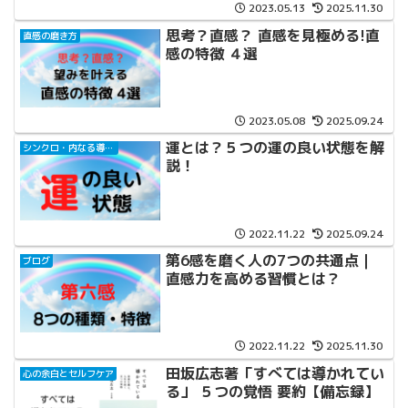
2023.05.13
2025.11.30
思考？直感？ 直感を見極める!直
直感の磨き方
感の特徴 ４選
2023.05.08
2025.09.24
運とは？５つの運の良い状態を解
シンクロ・内なる導きの気づき方
説！
2022.11.22
2025.09.24
第6感を磨く人の7つの共通点｜
ブログ
直感力を高める習慣とは？
2022.11.22
2025.11.30
田坂広志著「すべては導かれてい
心の余白とセルフケア
る」 ５つの覚悟 要約【備忘録】