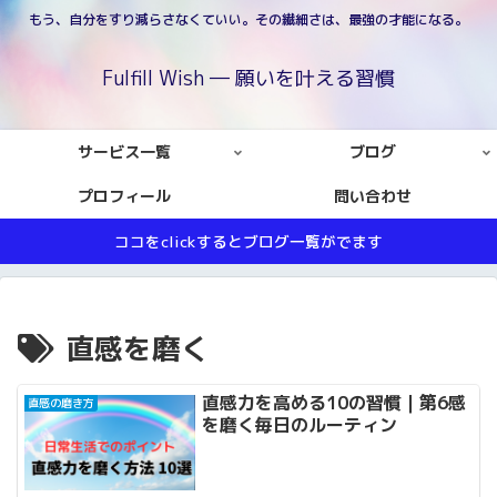
もう、自分をすり減らさなくていい。その繊細さは、最強の才能になる。
Fulfill Wish ― 願いを叶える習慣
サービス一覧
ブログ
プロフィール
問い合わせ
ココをclickするとブログ一覧がでます
直感を磨く
直感力を高める10の習慣｜第6感
直感の磨き方
を磨く毎日のルーティン