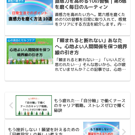
直感力を高める10の習慣｜第6感
直感の磨き方
を磨く毎日のルーティン
直感力を高めたい方へ。第六感を磨くた
めの10の習慣を日常に取り入れて、感覚
をクリアにする方法を紹介します。内な
る声に気づき、もっと自分らしく生きる
ヒントに。
「頼まれると断れない」あなた
心の余白とセルフケア
へ。心地よい人間関係を保つ境界
線の引き方
「頼まれると断れない…」「いい人だと
思われたい…」そんな思いから、心が疲
れていませんか？この記事では、心地よ
い人間関係を保ちながらも、自分を守る
ための「境界線」の引き方を解説しま
す。心の負担を軽くし、自分を大切にす
るための具体的な方法をお伝えします。
もう疲れた…「自分軸」で働くナース
のキャリア戦略。ストレスゼロで輝く
秘訣
もう挫折しない！願望を叶えるための
「目標設定」の新しい考え方