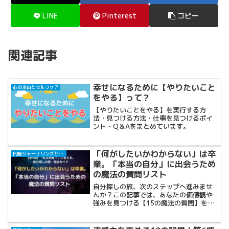
LINE
Pinterest
コピー
関連記事
幸せになるために【やりたいこと
心の余白とセルフケア
をやる】って？
【やりたいことをやる】を実行する方
法・見つける方法・仕事を見つけるポイ
ント・Q＆Aをまとめています。
「何がしたいかわからない」は卒
内観ジャーナリングと自己対話
業。「本当の自分」に出会うため
の魔法の質問リスト
自分探しの旅、次のステップへ進みませ
んか？この記事では、あなたの価値観や
強みを見つける【15の魔法の質問】を大
公開。過去・現在・未来を巡る質問ワー
クで、心の奥に眠る「本当の自分」とい
う宝物を掘り起こしましょう。