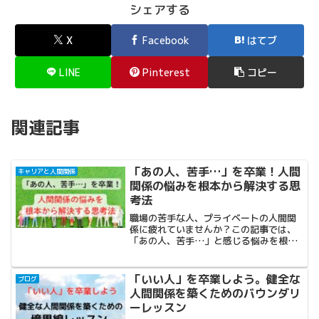
シェアする
X
Facebook
はてブ
LINE
Pinterest
コピー
関連記事
「あの人、苦手…」を卒業！人間
キャリアと人間関係
関係の悩みを根本から解決する思
考法
職場の苦手な人、プライベートの人間関
係に疲れていませんか？この記事では、
「あの人、苦手…」と感じる悩みを根本
から解決する思考法を解説します。心の
負担を減らし、人間関係をラクにする３
つのアプローチを学び、あなたらしいコ
「いい人」を卒業しよう。健全な
ブログ
ミュニケーションを見つけましょう。
人間関係を築くためのバウンダリ
ーレッスン