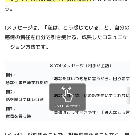
う。
Iメッセージは、「私は、こう感じている」と、自分の
感情の責任を自分で引き受ける、成熟したコミュニケ
ーション方法です。
❌ YOUメッセージ（相手が主語）
例1：
「
あなたは
いつも急に言うから、困ります」
急な仕事を頼まれた時
例2：
「
あなたは
全然、私の話を聞いてくれない！
話を聞いてほしい時
スクロールできます
例3：
「
普通は
こうすべきです」「
みんな
こう言っ
意見を言う時
Iメッセージを使うことで、相手を責めることなく、自