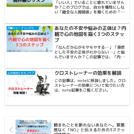
「いい人」でいることに疲れていません
か？このブログでは、自分を犠牲にしな
い「健全な人間関係」を築くための「バ
ウンダリー（境界線）」の作り方をご紹
介します。自分らしく生きるためのヒン
トを見つけましょう。
あなたの不安や悩みの正体は？内
内観ジャーナリングと自己対話
観で心の地図を描く3つのステッ
プ
「なんだか心がモヤモヤする…」「漠然
とした不安の正体がわからない…」と悩
んでいませんか？この記事では、「内
観」という心の地図を描く方法を解説し
ます。心の声に耳を傾け、あなたの不安
や悩みを根本から解決するための具体的
クロストレーナーの効果を解説
心の余白とセルフケア
なヒントをお伝えします。
この記事は、noteに移設しました。クロ
ストレーナ―の効果について知りたい方
は、note記事をご覧ください。
頼まれごとを断れないあなたへ。罪悪
感なく「NO」と伝えるための3ステッ